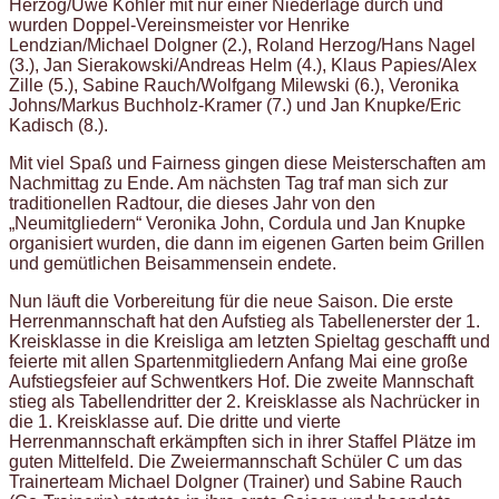
Herzog/Uwe Köhler mit nur einer Niederlage durch und
wurden Doppel-Vereinsmeister vor Henrike
Lendzian/Michael Dolgner (2.), Roland Herzog/Hans Nagel
(3.), Jan Sierakowski/Andreas Helm (4.), Klaus Papies/Alex
Zille (5.), Sabine Rauch/Wolfgang Milewski (6.), Veronika
Johns/Markus Buchholz-Kramer (7.) und Jan Knupke/Eric
Kadisch (8.).
Mit viel Spaß und Fairness gingen diese Meisterschaften am
Nachmittag zu Ende. Am nächsten Tag traf man sich zur
traditionellen Radtour, die dieses Jahr von den
„Neumitgliedern“ Veronika John, Cordula und Jan Knupke
organisiert wurden, die dann im eigenen Garten beim Grillen
und gemütlichen Beisammensein endete.
Nun läuft die Vorbereitung für die neue Saison. Die erste
Herrenmannschaft hat den Aufstieg als Tabellenerster der 1.
Kreisklasse in die Kreisliga am letzten Spieltag geschafft und
feierte mit allen Spartenmitgliedern Anfang Mai eine große
Aufstiegsfeier auf Schwentkers Hof. Die zweite Mannschaft
stieg als Tabellendritter der 2. Kreisklasse als Nachrücker in
die 1. Kreisklasse auf. Die dritte und vierte
Herrenmannschaft erkämpften sich in ihrer Staffel Plätze im
guten Mittelfeld. Die Zweiermannschaft Schüler C um das
Trainerteam Michael Dolgner (Trainer) und Sabine Rauch