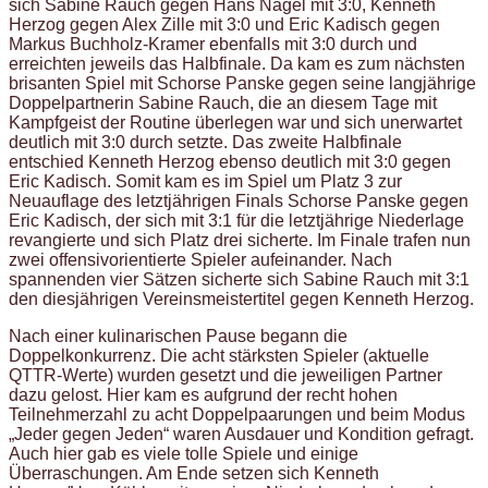
sich Sabine Rauch gegen Hans Nagel mit 3:0, Kenneth
Herzog gegen Alex Zille mit 3:0 und Eric Kadisch gegen
Markus Buchholz-Kramer ebenfalls mit 3:0 durch und
erreichten jeweils das Halbfinale. Da kam es zum nächsten
brisanten Spiel mit Schorse Panske gegen seine langjährige
Doppelpartnerin Sabine Rauch, die an diesem Tage mit
Kampfgeist der Routine überlegen war und sich unerwartet
deutlich mit 3:0 durch setzte. Das zweite Halbfinale
entschied Kenneth Herzog ebenso deutlich mit 3:0 gegen
Eric Kadisch. Somit kam es im Spiel um Platz 3 zur
Neuauflage des letztjährigen Finals Schorse Panske gegen
Eric Kadisch, der sich mit 3:1 für die letztjährige Niederlage
revangierte und sich Platz drei sicherte. Im Finale trafen nun
zwei offensivorientierte Spieler aufeinander. Nach
spannenden vier Sätzen sicherte sich Sabine Rauch mit 3:1
den diesjährigen Vereinsmeistertitel gegen Kenneth Herzog.
Nach einer kulinarischen Pause begann die
Doppelkonkurrenz. Die acht stärksten Spieler (aktuelle
QTTR-Werte) wurden gesetzt und die jeweiligen Partner
dazu gelost. Hier kam es aufgrund der recht hohen
Teilnehmerzahl zu acht Doppelpaarungen und beim Modus
„Jeder gegen Jeden“ waren Ausdauer und Kondition gefragt.
Auch hier gab es viele tolle Spiele und einige
Überraschungen. Am Ende setzen sich Kenneth